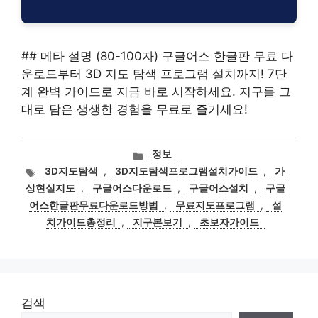
## 메타 설명 (80-100자) 구글어스 한글판 무료 다
운로드부터 3D 지도 탐색 프로그램 설치까지! 7단
계 완벽 가이드로 지금 바로 시작하세요. 지구를 그
대로 담은 생생한 경험을 무료로 즐기세요!
카
정보
테
태
3D지도탐색
,
3D지도탐색프로그램설치가이드
,
가
고
그
상현실지도
,
구글어스다운로드
,
구글어스설치
,
구글
리
어스한글판무료다운로드방법
,
무료지도프로그램
,
설
치가이드총정리
,
지구본보기
,
초보자가이드
검색