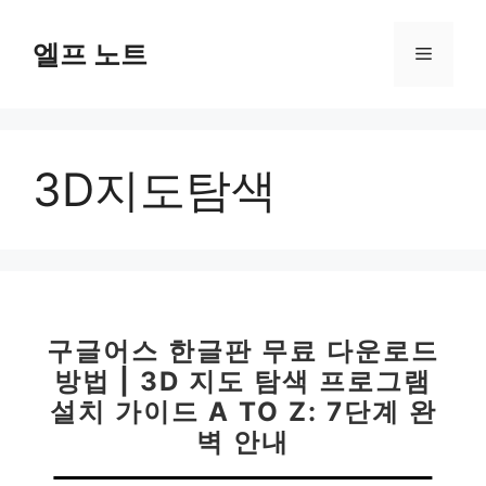
컨
텐
엘프 노트
메
츠
로
뉴
건
너
3D지도탐색
뛰
기
구글어스 한글판 무료 다운로드
방법 | 3D 지도 탐색 프로그램
설치 가이드 A TO Z: 7단계 완
벽 안내