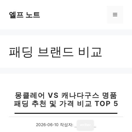
컨
텐
엘프 노트
메
츠
로
뉴
건
너
패딩 브랜드 비교
뛰
기
몽클레어 VS 캐나다구스 명품
패딩 추천 및 가격 비교 TOP 5
2026-06-10
작성자:
writer