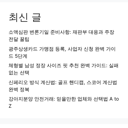
최신 글
소액심판 변론기일 준비사항: 재판부 대응과 주장
전달 꿀팁
광주상생카드 가맹점 등록, 사업자 신청 완벽 가이
드 5단계
체형별 남성 정장 사이즈 핏 추천 완벽 가이드: 실패
없는 선택
신페리오 방식 계산법: 골프 핸디캡, 스코어 계산법
완벽 정복
강아지분양 안전거래: 믿을만한 업체와 선택법 A to
Z