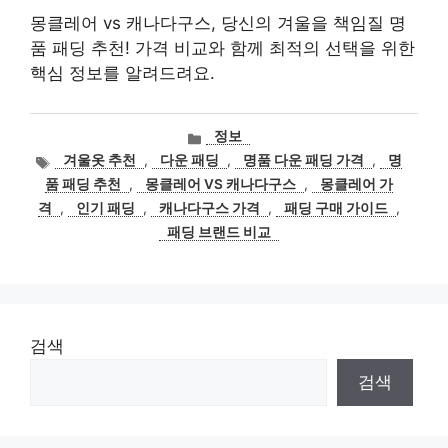
몽클레어 vs 캐나다구스, 당신의 겨울을 책임질 명
품 패딩 추천! 가격 비교와 함께 최적의 선택을 위한
핵심 정보를 알려드려요.
카
정보
테
태
겨울옷 추천
,
다운 패딩
,
명품 다운 패딩 가격
,
명
고
그
품 패딩 추천
,
몽클레어 VS 캐나다구스
,
몽클레어 가
리
격
,
인기 패딩
,
캐나다구스 가격
,
패딩 구매 가이드
,
패딩 브랜드 비교
검색
검색