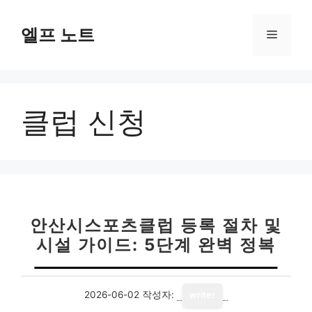
컨
텐
엘프 노트
메
츠
로
뉴
건
너
클럽 신청
뛰
기
안산시스포츠클럽 등록 절차 및
시설 가이드: 5단계 완벽 정복
2026-06-02
작성자:
writer