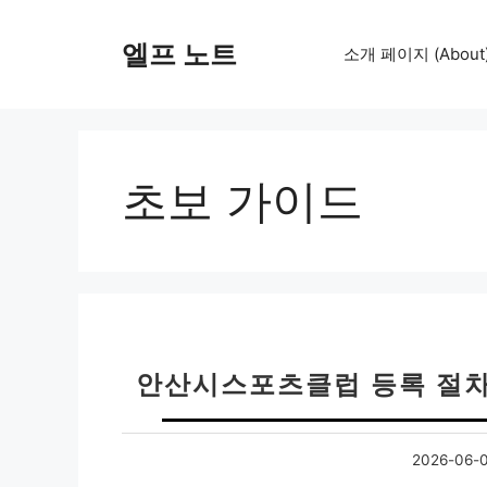
컨
텐
엘프 노트
소개 페이지 (About
츠
로
건
너
뛰
초보 가이드
기
안산시스포츠클럽 등록 절차 
2026-06-