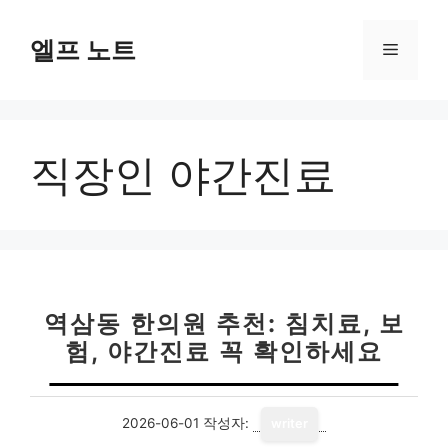
컨
텐
엘프 노트
메
츠
로
뉴
건
너
직장인 야간진료
뛰
기
역삼동 한의원 추천: 침치료, 보
험, 야간진료 꼭 확인하세요
2026-06-01
작성자:
writer