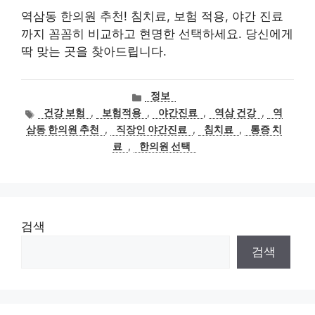
역삼동 한의원 추천! 침치료, 보험 적용, 야간 진료
까지 꼼꼼히 비교하고 현명한 선택하세요. 당신에게
딱 맞는 곳을 찾아드립니다.
카
정보
테
태
건강 보험
,
보험적용
,
야간진료
,
역삼 건강
,
역
고
그
삼동 한의원 추천
,
직장인 야간진료
,
침치료
,
통증 치
리
료
,
한의원 선택
검색
검색