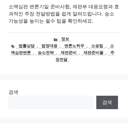
소액심판 변론기일 준비사항, 재판부 대응요령과 효
과적인 주장 전달방법을 쉽게 알려드립니다. 승소
가능성을 높이는 필수 팁을 확인하세요.
카
정보
테
태
법률상담
,
법정대응
,
변론노하우
,
소송팁
,
소
고
그
액심판변론
,
승소전략
,
재판준비
,
재판준비물
,
주
리
장전달
검색
검색