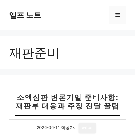
컨
텐
엘프 노트
메
츠
로
뉴
건
너
재판준비
뛰
기
소액심판 변론기일 준비사항:
재판부 대응과 주장 전달 꿀팁
2026-06-14
작성자:
writer