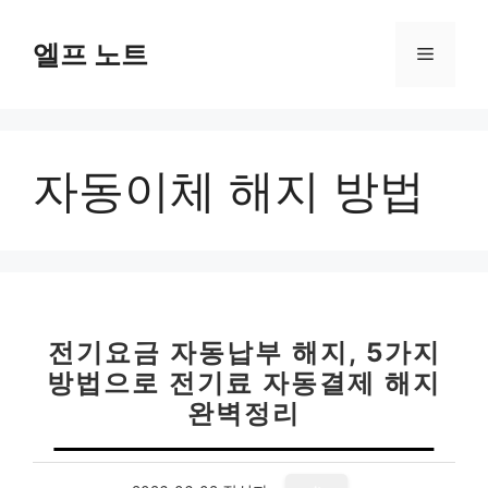
컨
텐
엘프 노트
메
츠
로
뉴
건
너
자동이체 해지 방법
뛰
기
전기요금 자동납부 해지, 5가지
방법으로 전기료 자동결제 해지
완벽정리