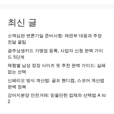
최신 글
소액심판 변론기일 준비사항: 재판부 대응과 주장
전달 꿀팁
광주상생카드 가맹점 등록, 사업자 신청 완벽 가이
드 5단계
체형별 남성 정장 사이즈 핏 추천 완벽 가이드: 실패
없는 선택
신페리오 방식 계산법: 골프 핸디캡, 스코어 계산법
완벽 정복
강아지분양 안전거래: 믿을만한 업체와 선택법 A to
Z