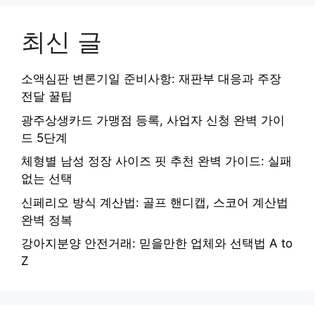
최신 글
소액심판 변론기일 준비사항: 재판부 대응과 주장
전달 꿀팁
광주상생카드 가맹점 등록, 사업자 신청 완벽 가이
드 5단계
체형별 남성 정장 사이즈 핏 추천 완벽 가이드: 실패
없는 선택
신페리오 방식 계산법: 골프 핸디캡, 스코어 계산법
완벽 정복
강아지분양 안전거래: 믿을만한 업체와 선택법 A to
Z