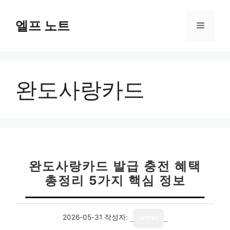
컨
텐
엘프 노트
메
츠
로
뉴
건
너
완도사랑카드
뛰
기
완도사랑카드 발급 충전 혜택
총정리 5가지 핵심 정보
2026-05-31
작성자:
writer