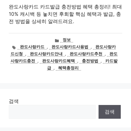
완도사랑카드 카드발급 충전방법 혜택 총정리! 최대
10% 캐시백 등 놓치면 후회할 핵심 혜택과 발급, 충
전 방법을 상세히 알려드려요.
카
정보
테
태
완도사랑카드
,
완도사랑카드사용법
,
완도사랑카
고
그
드신청
,
완도사랑카드안내
,
완도사랑카드추천
,
완도
리
사랑카드충전
,
완도사랑카드혜택
,
충전방법
,
카드발
급
,
혜택총정리
검색
검색