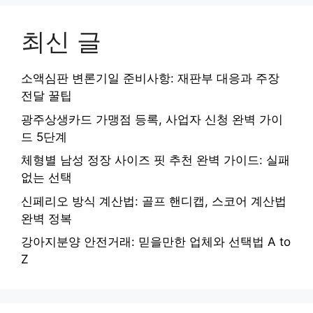
최신 글
소액심판 변론기일 준비사항: 재판부 대응과 주장
전달 꿀팁
광주상생카드 가맹점 등록, 사업자 신청 완벽 가이
드 5단계
체형별 남성 정장 사이즈 핏 추천 완벽 가이드: 실패
없는 선택
신페리오 방식 계산법: 골프 핸디캡, 스코어 계산법
완벽 정복
강아지분양 안전거래: 믿을만한 업체와 선택법 A to
Z