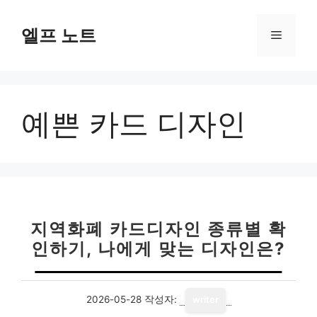
컨
텐
엘프 노트
메
츠
로
뉴
건
너
예쁜 카드 디자인
뛰
기
지역화폐 카드디자인 종류별 확
인하기, 나에게 맞는 디자인은?
2026-05-28
작성자:
writer