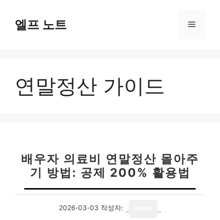
컨
텐
엘프 노트
메
츠
로
뉴
건
너
연말정산 가이드
뛰
기
배우자 의료비 연말정산 몰아주
기 방법: 공제 200% 활용법
2026-03-03
작성자:
writer