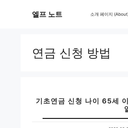
컨
텐
엘프 노트
소개 페이지 (About
츠
로
건
너
뛰
연금 신청 방법
기
기초연금 신청 나이 65세 이