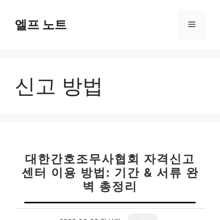
컨
텐
엘프 노트
메
츠
로
뉴
건
너
신고 방법
뛰
기
대한간호조무사협회 자격신고
센터 이용 방법: 기간 & 서류 완
벽 총정리