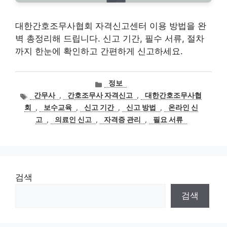
대한간호조무사협회 자격신고센터 이용 방법을 완
벽 총정리해 드립니다. 신고 기간, 필수 서류, 절차
까지 한눈에 확인하고 간편하게 신고하세요.
카
정보
테
태
간무사
,
간호조무사 자격신고
,
대한간호조무사협
고
그
회
,
보수교육
,
신고 기간
,
신고 방법
,
온라인 신
리
고
,
의료인 신고
,
자격증 관리
,
필요 서류
검색
검색