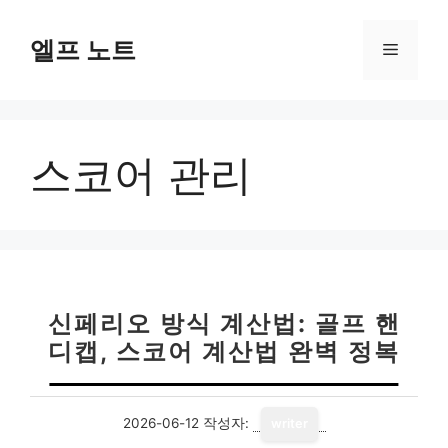
컨
텐
엘프 노트
메
츠
로
뉴
건
너
스코어 관리
뛰
기
신페리오 방식 계산법: 골프 핸
디캡, 스코어 계산법 완벽 정복
2026-06-12
작성자:
writer