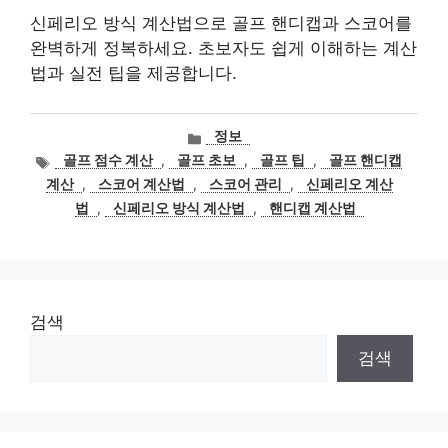
신페리오 방식 계산법으로 골프 핸디캡과 스코어를
완벽하게 정복하세요. 초보자도 쉽게 이해하는 계산
법과 실전 팁을 제공합니다.
카
정보
테
태
골프 점수 계산
,
골프 초보
,
골프 팁
,
골프 핸디캡
고
그
계산
,
스코어 계산법
,
스코어 관리
,
신페리오 계산
리
법
,
신페리오 방식 계산법
,
핸디캡 계산법
검색
검색