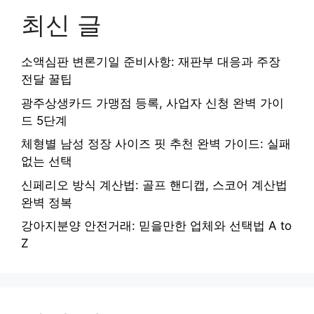
최신 글
소액심판 변론기일 준비사항: 재판부 대응과 주장
전달 꿀팁
광주상생카드 가맹점 등록, 사업자 신청 완벽 가이
드 5단계
체형별 남성 정장 사이즈 핏 추천 완벽 가이드: 실패
없는 선택
신페리오 방식 계산법: 골프 핸디캡, 스코어 계산법
완벽 정복
강아지분양 안전거래: 믿을만한 업체와 선택법 A to
Z