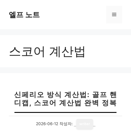
컨
텐
엘프 노트
메
츠
로
뉴
건
너
스코어 계산법
뛰
기
신페리오 방식 계산법: 골프 핸
디캡, 스코어 계산법 완벽 정복
2026-06-12
작성자:
writer