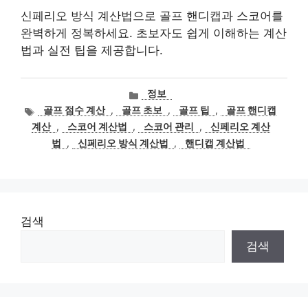
신페리오 방식 계산법으로 골프 핸디캡과 스코어를
완벽하게 정복하세요. 초보자도 쉽게 이해하는 계산
법과 실전 팁을 제공합니다.
카
정보
테
태
골프 점수 계산
,
골프 초보
,
골프 팁
,
골프 핸디캡
고
그
계산
,
스코어 계산법
,
스코어 관리
,
신페리오 계산
리
법
,
신페리오 방식 계산법
,
핸디캡 계산법
검색
검색