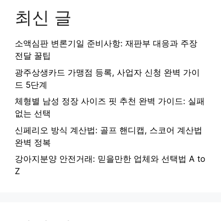
최신 글
소액심판 변론기일 준비사항: 재판부 대응과 주장
전달 꿀팁
광주상생카드 가맹점 등록, 사업자 신청 완벽 가이
드 5단계
체형별 남성 정장 사이즈 핏 추천 완벽 가이드: 실패
없는 선택
신페리오 방식 계산법: 골프 핸디캡, 스코어 계산법
완벽 정복
강아지분양 안전거래: 믿을만한 업체와 선택법 A to
Z