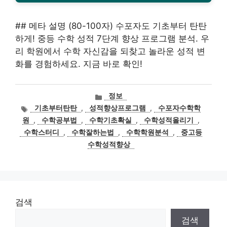
## 메타 설명 (80-100자) 수포자도 기초부터 탄탄
하게! 중등 수학 성적 7단계 향상 프로그램 분석. 우
리 학원에서 수학 자신감을 되찾고 놀라운 성적 변
화를 경험하세요. 지금 바로 확인!
카
정보
테
태
기초부터탄탄
,
성적향상프로그램
,
수포자수학학
고
그
원
,
수학공부법
,
수학기초확실
,
수학성적올리기
,
리
수학스터디
,
수학잘하는법
,
수학학원분석
,
중고등
수학성적향상
검색
검색