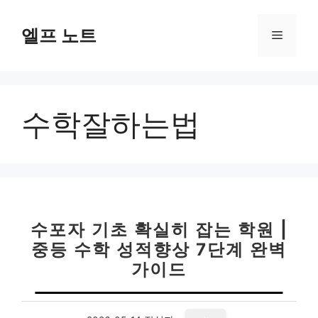
컨
텐
엘프 노트
메
츠
로
뉴
건
너
수학잘하는법
뛰
기
수포자 기초 확실히 잡는 학원 |
중등 수학 성적향상 7단계 완벽
가이드