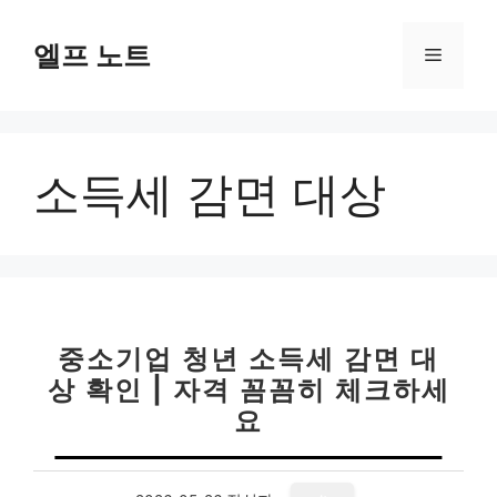
컨
텐
엘프 노트
메
츠
로
뉴
건
너
소득세 감면 대상
뛰
기
중소기업 청년 소득세 감면 대
상 확인 | 자격 꼼꼼히 체크하세
요