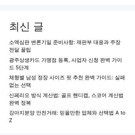
최신 글
소액심판 변론기일 준비사항: 재판부 대응과 주장
전달 꿀팁
광주상생카드 가맹점 등록, 사업자 신청 완벽 가이
드 5단계
체형별 남성 정장 사이즈 핏 추천 완벽 가이드: 실패
없는 선택
신페리오 방식 계산법: 골프 핸디캡, 스코어 계산법
완벽 정복
강아지분양 안전거래: 믿을만한 업체와 선택법 A to
Z