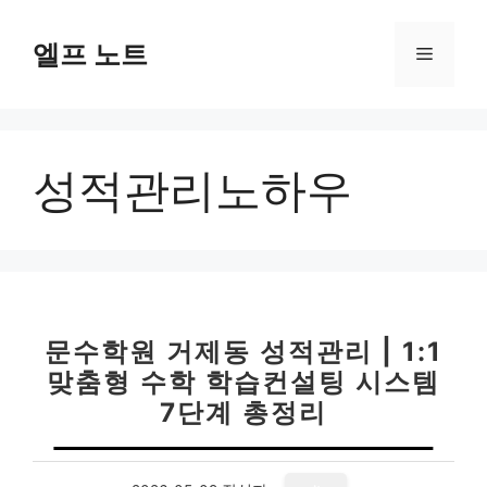
컨
텐
엘프 노트
메
츠
로
뉴
건
너
성적관리노하우
뛰
기
문수학원 거제동 성적관리 | 1:1
맞춤형 수학 학습컨설팅 시스템
7단계 총정리