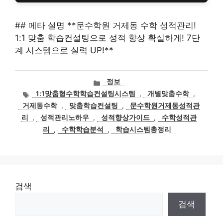
## 메타 설명 **문수학원 거제동 수학 성적관리!
1:1 맞춤 학습컨설팅으로 성적 향상 확실하게! 7단
계 시스템으로 실력 UP!**
카
정보
테
태
1:1맞춤형수학학습컨설팅시스템
,
개별맞춤수학
,
고
그
거제동수학
,
맞춤학습컨설팅
,
문수학원거제동성적관
리
리
,
성적관리노하우
,
성적향상가이드
,
수학성적관
리
,
수학학습분석
,
학습시스템총정리
검색
검색