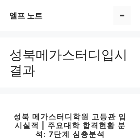
컨
텐
엘프 노트
메
츠
로
뉴
건
너
성북메가스터디입시
뛰
기
결과
성북 메가스터디학원 고등관 입
시실적 | 주요대학 합격현황 분
석: 7단계 심층분석