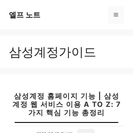
컨
텐
엘프 노트
메
츠
로
뉴
건
너
삼성계정가이드
뛰
기
삼성계정 홈페이지 기능 | 삼성
계정 웹 서비스 이용 A TO Z: 7
가지 핵심 기능 총정리