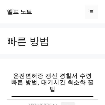
컨
텐
엘프 노트
메
츠
로
뉴
건
너
빠른 방법
뛰
기
운전면허증 갱신 경찰서 수령
빠른 방법, 대기시간 최소화 꿀
팁