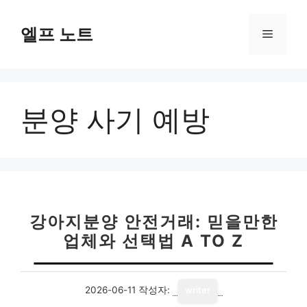
컨
텐
엘프 노트
메
츠
로
뉴
건
너
분양 사기 예방
뛰
기
강아지분양 안전거래: 믿을만한
업체와 선택법 A TO Z
2026-06-11
작성자:
writer