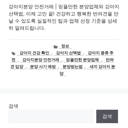
강아지분양 안전거래 | 믿을만한 분양업체와 강아지
선택법, 이제 고민 끝! 건강하고 행복한 반려견을 만
날 수 있도록 실질적인 팁과 업체 선정 기준을 상세
히 알려드립니다.
카
정보
테
태
강아지 건강 확인
,
강아지 선택법
,
강아지 종류 추
고
그
천
,
강아지분양 안전거래
,
믿을만한 분양업체
,
반려
리
견 입양
,
분양 사기 예방
,
분양받는법
,
새끼 강아지 분
양
검색
검색