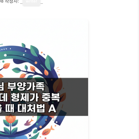
08
작성자:
writer