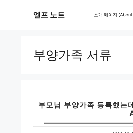
컨
텐
엘프 노트
소개 페이지 (About
츠
로
건
너
뛰
부양가족 서류
기
부모님 부양가족 등록했는데