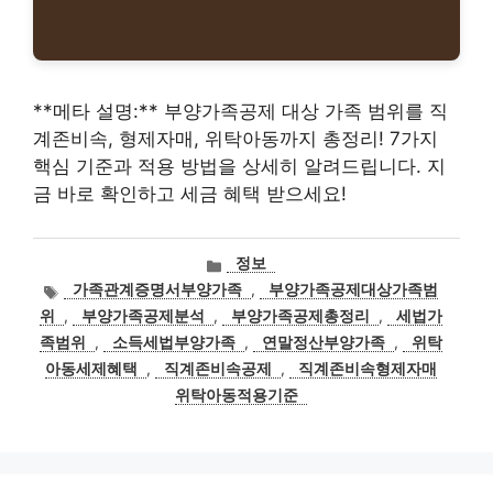
**메타 설명:** 부양가족공제 대상 가족 범위를 직
계존비속, 형제자매, 위탁아동까지 총정리! 7가지
핵심 기준과 적용 방법을 상세히 알려드립니다. 지
금 바로 확인하고 세금 혜택 받으세요!
카
정보
테
태
가족관계증명서부양가족
,
부양가족공제대상가족범
고
그
위
,
부양가족공제분석
,
부양가족공제총정리
,
세법가
리
족범위
,
소득세법부양가족
,
연말정산부양가족
,
위탁
아동세제혜택
,
직계존비속공제
,
직계존비속형제자매
위탁아동적용기준