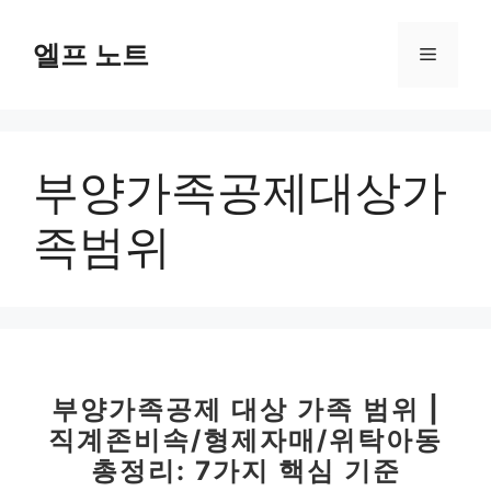
컨
텐
엘프 노트
메
츠
로
뉴
건
너
부양가족공제대상가
뛰
기
족범위
부양가족공제 대상 가족 범위 |
직계존비속/형제자매/위탁아동
총정리: 7가지 핵심 기준