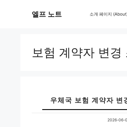
컨
텐
엘프 노트
소개 페이지 (About
츠
로
건
너
뛰
보험 계약자 변경
기
우체국 보험 계약자 변경
2026-06-