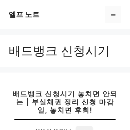
컨
텐
엘프 노트
메
츠
로
뉴
건
너
배드뱅크 신청시기
뛰
기
배드뱅크 신청시기 놓치면 안되
는 | 부실채권 정리 신청 마감
일, 놓치면 후회!