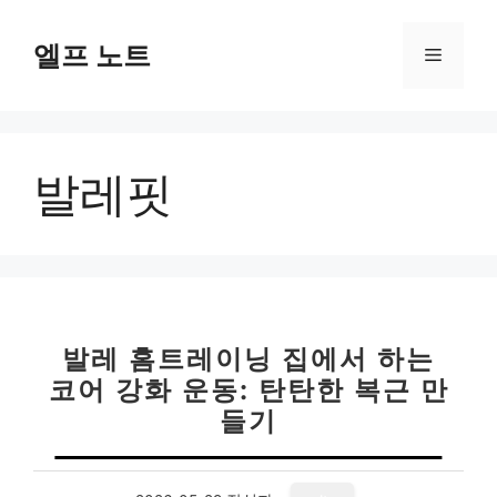
컨
텐
엘프 노트
메
츠
로
뉴
건
너
발레핏
뛰
기
발레 홈트레이닝 집에서 하는
코어 강화 운동: 탄탄한 복근 만
들기