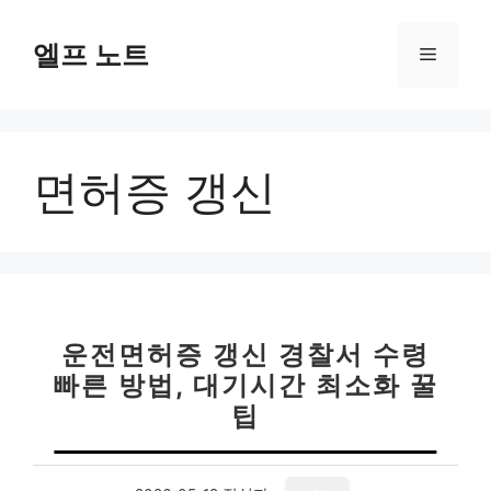
컨
텐
엘프 노트
메
츠
로
뉴
건
너
면허증 갱신
뛰
기
운전면허증 갱신 경찰서 수령
빠른 방법, 대기시간 최소화 꿀
팁