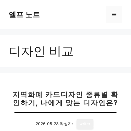
컨
텐
엘프 노트
메
츠
로
뉴
건
너
디자인 비교
뛰
기
지역화폐 카드디자인 종류별 확
인하기, 나에게 맞는 디자인은?
2026-05-28
작성자:
writer