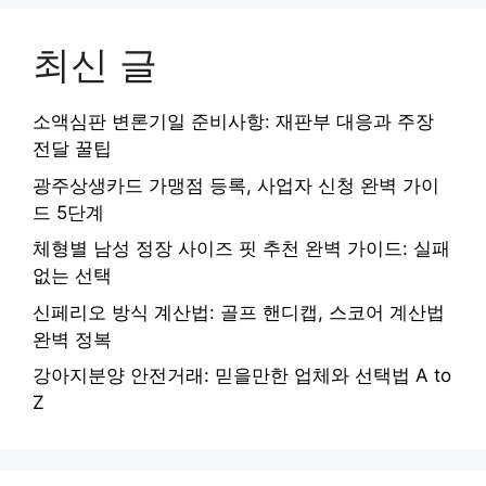
최신 글
소액심판 변론기일 준비사항: 재판부 대응과 주장
전달 꿀팁
광주상생카드 가맹점 등록, 사업자 신청 완벽 가이
드 5단계
체형별 남성 정장 사이즈 핏 추천 완벽 가이드: 실패
없는 선택
신페리오 방식 계산법: 골프 핸디캡, 스코어 계산법
완벽 정복
강아지분양 안전거래: 믿을만한 업체와 선택법 A to
Z