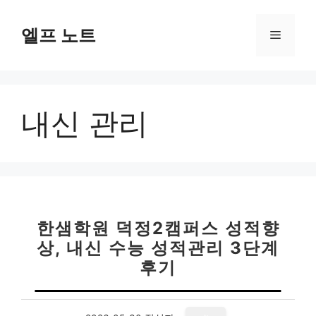
컨
텐
엘프 노트
메
츠
로
뉴
건
너
내신 관리
뛰
기
한샘학원 덕정2캠퍼스 성적향
상, 내신 수능 성적관리 3단계
후기