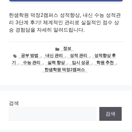
한샘학원 덕정2캠퍼스 성적향상, 내신 수능 성적관
리 3단계 후기! 체계적인 관리로 실질적인 점수 상
승 경험담을 자세히 알려드립니다.
카
정보
테
태
공부 방법
,
내신 관리
,
성적 관리
,
성적향상 후
고
그
기
,
수능 관리
,
실력 향상
,
입시 성공
,
학원 추천
,
리
한샘학원 덕정2캠퍼스
검색
검색