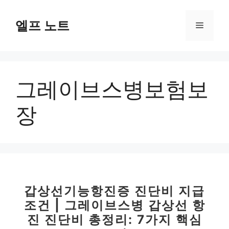
컨
텐
엘프 노트
메
츠
로
뉴
건
너
그레이브스병보험보
뛰
기
장
갑상선기능항진증 진단비 지급
조건 | 그레이브스병 갑상선 항
진 진단비 총정리: 7가지 핵심