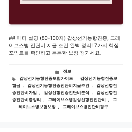
## 메타 설명 (80-100자) 갑상선기능항진증, 그레
이브스병 진단비 지급 조건 완벽 정리! 7가지 핵심
포인트를 확인하고 든든한 보장 챙기세요.
카
정보
테
태
갑상선기능항진증보험가이드
,
갑상선기능항진증보
고
그
험금
,
갑상선기능항진증진단비지급조건
,
갑상선항진
리
증진단비가입
,
갑상선항진증진단비분석
,
갑상선항진
증진단비총정리
,
그레이브스병갑상선항진진단비
,
그
레이브스병보험보장
,
그레이브스병진단비청구