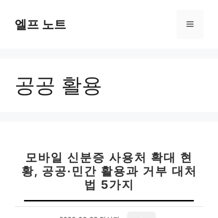
컨
텐
엘프 노트
메
츠
로
뉴
건
너
공공 활용
뛰
기
모바일 신분증 사용처 확대 현
황, 공공·민간 활용과 거부 대처
법 5가지