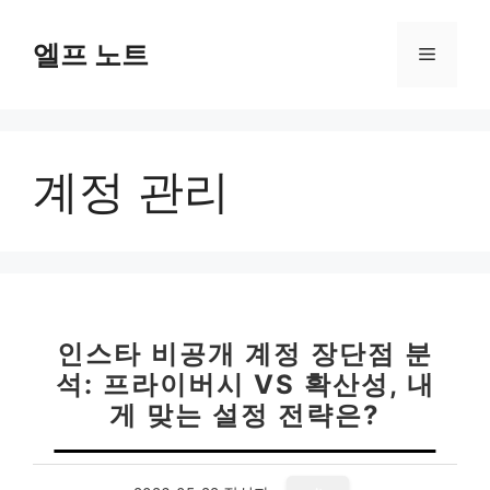
컨
텐
엘프 노트
메
츠
로
뉴
건
너
계정 관리
뛰
기
인스타 비공개 계정 장단점 분
석: 프라이버시 VS 확산성, 내
게 맞는 설정 전략은?