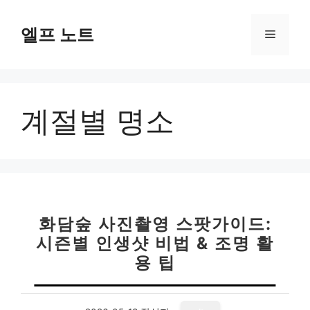
컨
텐
엘프 노트
메
츠
로
뉴
건
너
계절별 명소
뛰
기
화담숲 사진촬영 스팟가이드:
시즌별 인생샷 비법 & 조명 활
용 팁