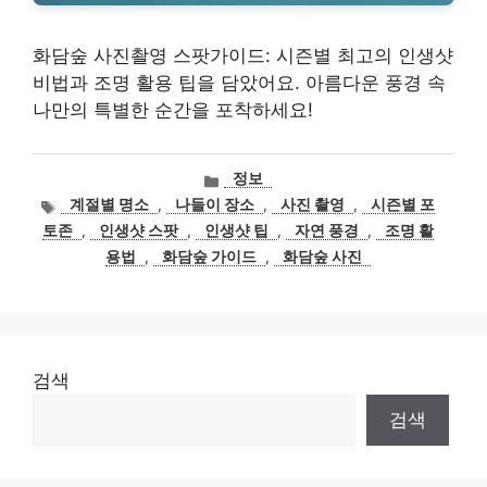
화담숲 사진촬영 스팟가이드: 시즌별 최고의 인생샷
비법과 조명 활용 팁을 담았어요. 아름다운 풍경 속
나만의 특별한 순간을 포착하세요!
카
정보
테
태
계절별 명소
,
나들이 장소
,
사진 촬영
,
시즌별 포
고
그
토존
,
인생샷 스팟
,
인생샷 팁
,
자연 풍경
,
조명 활
리
용법
,
화담숲 가이드
,
화담숲 사진
검색
검색