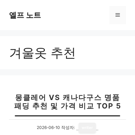
컨
텐
엘프 노트
메
츠
로
뉴
건
너
겨울옷 추천
뛰
기
몽클레어 VS 캐나다구스 명품
패딩 추천 및 가격 비교 TOP 5
2026-06-10
작성자:
writer