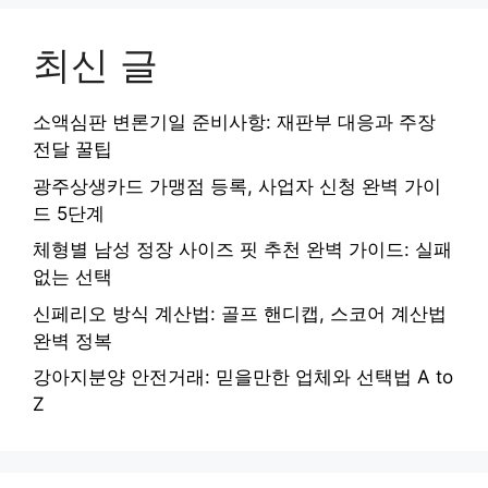
최신 글
소액심판 변론기일 준비사항: 재판부 대응과 주장
전달 꿀팁
광주상생카드 가맹점 등록, 사업자 신청 완벽 가이
드 5단계
체형별 남성 정장 사이즈 핏 추천 완벽 가이드: 실패
없는 선택
신페리오 방식 계산법: 골프 핸디캡, 스코어 계산법
완벽 정복
강아지분양 안전거래: 믿을만한 업체와 선택법 A to
Z