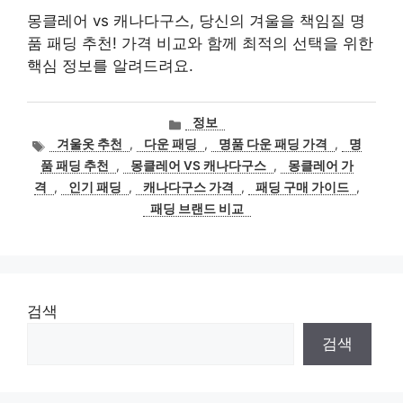
몽클레어 vs 캐나다구스, 당신의 겨울을 책임질 명
품 패딩 추천! 가격 비교와 함께 최적의 선택을 위한
핵심 정보를 알려드려요.
카
정보
테
태
겨울옷 추천
,
다운 패딩
,
명품 다운 패딩 가격
,
명
고
그
품 패딩 추천
,
몽클레어 VS 캐나다구스
,
몽클레어 가
리
격
,
인기 패딩
,
캐나다구스 가격
,
패딩 구매 가이드
,
패딩 브랜드 비교
검색
검색