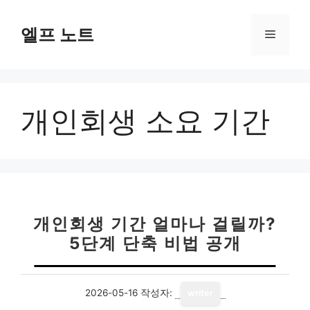
컨
텐
엘프 노트
메
츠
로
뉴
건
너
개인회생 소요 기간
뛰
기
개인회생 기간 얼마나 걸릴까?
5단계 단축 비법 공개
2026-05-16
작성자:
writer