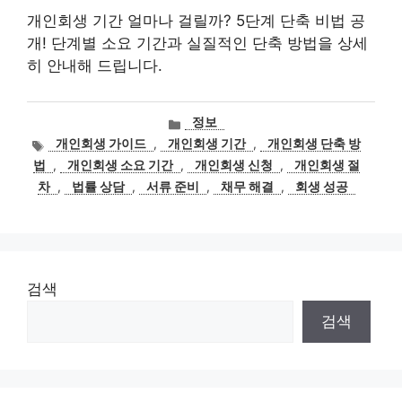
개인회생 기간 얼마나 걸릴까? 5단계 단축 비법 공
개! 단계별 소요 기간과 실질적인 단축 방법을 상세
히 안내해 드립니다.
카
정보
테
태
개인회생 가이드
,
개인회생 기간
,
개인회생 단축 방
고
그
법
,
개인회생 소요 기간
,
개인회생 신청
,
개인회생 절
리
차
,
법률 상담
,
서류 준비
,
채무 해결
,
회생 성공
검색
검색