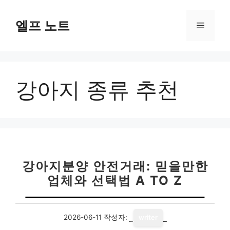
컨
텐
엘프 노트
메
츠
로
뉴
건
너
강아지 종류 추천
뛰
기
강아지분양 안전거래: 믿을만한
업체와 선택법 A TO Z
2026-06-11
작성자:
writer