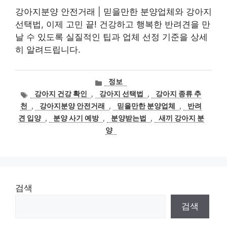
강아지분양 안전거래 | 믿을만한 분양업체와 강아지
선택법, 이제 고민 끝! 건강하고 행복한 반려견을 만
날 수 있도록 실질적인 팁과 업체 선정 기준을 상세
히 알려드립니다.
카
정보
테
태
강아지 건강 확인
,
강아지 선택법
,
강아지 종류 추
고
그
천
,
강아지분양 안전거래
,
믿을만한 분양업체
,
반려
리
견 입양
,
분양 사기 예방
,
분양받는법
,
새끼 강아지 분
양
검색
검색