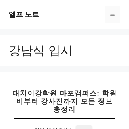
컨
텐
엘프 노트
메
츠
로
뉴
건
너
강남식 입시
뛰
기
대치이강학원 마포캠퍼스: 학원
비부터 강사진까지 모든 정보
총정리