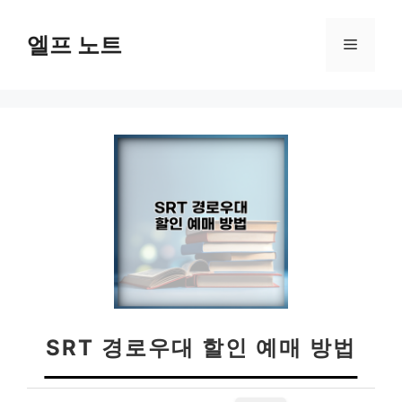
컨
텐
엘프 노트
메
츠
로
뉴
건
너
뛰
기
SRT 경로우대 할인 예매 방법