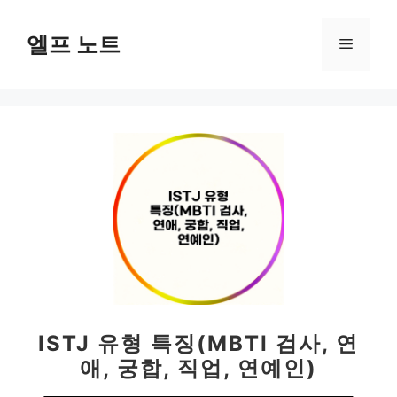
컨
텐
엘프 노트
메
츠
로
뉴
건
너
뛰
기
ISTJ 유형 특징(MBTI 검사, 연
애, 궁합, 직업, 연예인)