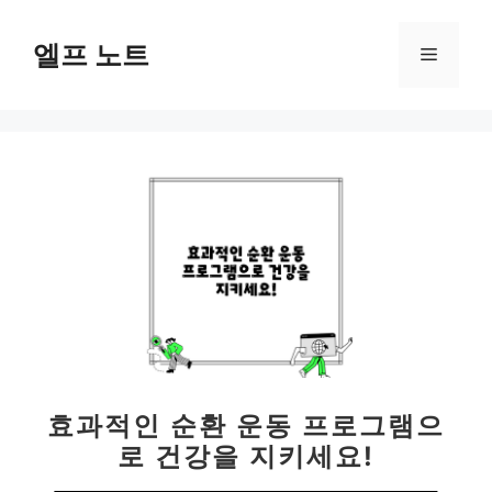
컨
텐
엘프 노트
메
츠
로
뉴
건
너
뛰
기
효과적인 순환 운동 프로그램으
로 건강을 지키세요!