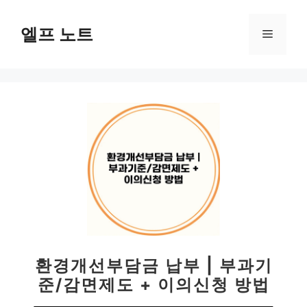
컨
텐
엘프 노트
메
츠
로
뉴
건
너
뛰
기
환경개선부담금 납부 | 부과기
준/감면제도 + 이의신청 방법