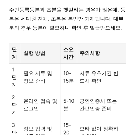
주민등록등본과 초본을 헷갈리는 경우가 많은데, 등
본은 세대원 전체, 초본은 본인만 기재됩니다. 대부
분의 경우 등본이 필요하니 확인 후 발급받으세요.
단
소요
실행 방법
주의사항
계
시간
1
필요 서류 및
10-
서류 유효기간 반
단
정보 준비
15분
드시 확인
계
2
온라인 접속 및
5-10
공인인증서 또는
단
로그인
분
간편인증 준비
계
3
15-
정보 입력 및
오타 없이 정확하
단
20