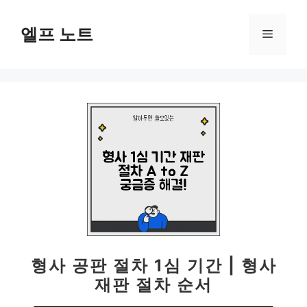
컨
텐
엘프 노트
메
츠
로
뉴
건
너
뛰
기
형사 공판 절차 1심 기간 | 형사
재판 절차 순서