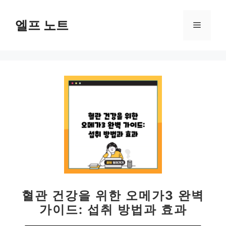
컨
텐
엘프 노트
메
츠
로
뉴
건
너
뛰
기
혈관 건강을 위한 오메가3 완벽
가이드: 섭취 방법과 효과