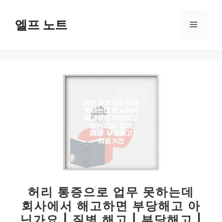
컨
텐
엘프 노트
메
츠
로
뉴
건
너
뛰
기
허리 통증으로 업무 못하는데
회사에서 해고하면 부당해고 아
닌가요 | 질병 해고 | 부당해고 |