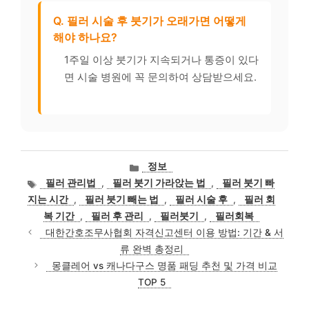
Q. 필러 시술 후 붓기가 오래가면 어떻게
해야 하나요?
1주일 이상 붓기가 지속되거나 통증이 있다
면 시술 병원에 꼭 문의하여 상담받으세요.
카
정보
테
태
필러 관리법
,
필러 붓기 가라앉는 법
,
필러 붓기 빠
고
그
지는 시간
,
필러 붓기 빼는 법
,
필러 시술 후
,
필러 회
리
복 기간
,
필러 후 관리
,
필러붓기
,
필러회복
대한간호조무사협회 자격신고센터 이용 방법: 기간 & 서
류 완벽 총정리
몽클레어 vs 캐나다구스 명품 패딩 추천 및 가격 비교
TOP 5