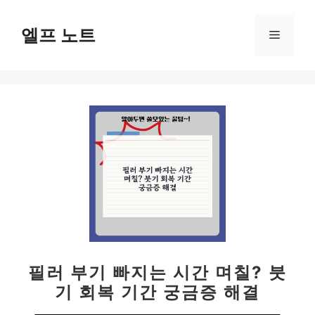
컨
텐
엘프 노트
메
츠
로
뉴
건
너
뛰
기
필러 부기 빠지는 시간 며칠? 붓
기 회복 기간 궁금증 해결