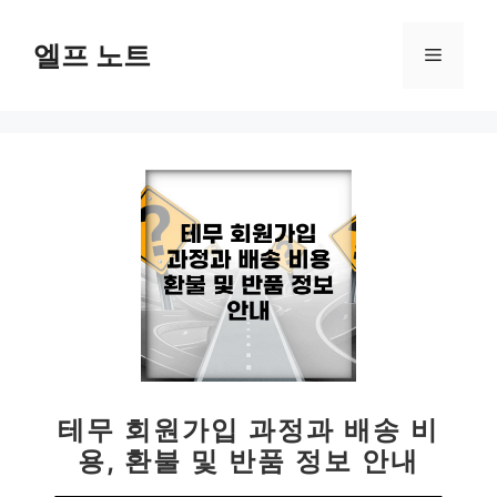
컨
텐
엘프 노트
메
츠
로
뉴
건
너
뛰
기
테무 회원가입 과정과 배송 비
용, 환불 및 반품 정보 안내