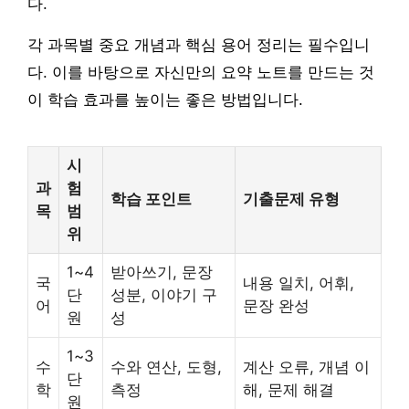
다.
각 과목별 중요 개념과 핵심 용어 정리는 필수입니
다. 이를 바탕으로 자신만의 요약 노트를 만드는 것
이 학습 효과를 높이는 좋은 방법입니다.
시
과
험
학습 포인트
기출문제 유형
목
범
위
1~4
받아쓰기, 문장
국
내용 일치, 어휘,
단
성분, 이야기 구
어
문장 완성
원
성
1~3
수
수와 연산, 도형,
계산 오류, 개념 이
단
학
측정
해, 문제 해결
원