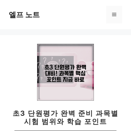
컨
텐
엘프 노트
메
츠
로
뉴
건
너
뛰
기
초3 단원평가 완벽 준비 과목별
시험 범위와 학습 포인트