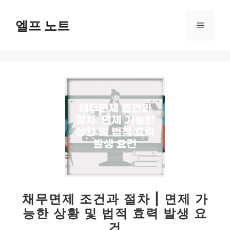
컨
텐
엘프 노트
메
츠
로
뉴
건
너
뛰
기
채무면제 조건과 절차 | 면제 가
능한 상황 및 법적 효력 발생 요
건