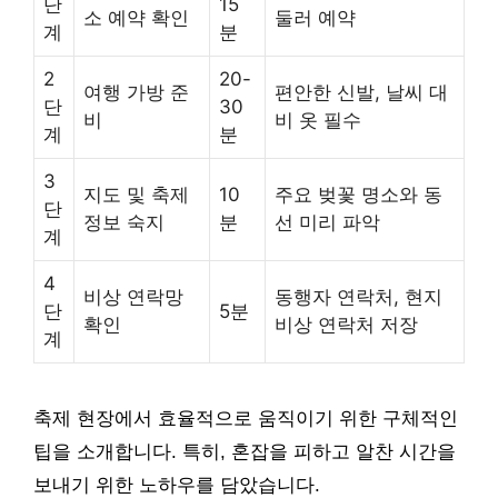
단
15
소 예약 확인
둘러 예약
계
분
2
20-
여행 가방 준
편안한 신발, 날씨 대
단
30
비
비 옷 필수
계
분
3
지도 및 축제
10
주요 벚꽃 명소와 동
단
정보 숙지
분
선 미리 파악
계
4
비상 연락망
동행자 연락처, 현지
단
5분
확인
비상 연락처 저장
계
축제 현장에서 효율적으로 움직이기 위한 구체적인
팁을 소개합니다. 특히, 혼잡을 피하고 알찬 시간을
보내기 위한 노하우를 담았습니다.