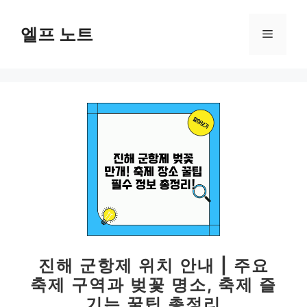
컨
텐
엘프 노트
메
츠
로
뉴
건
너
뛰
기
진해 군항제 위치 안내 | 주요
축제 구역과 벚꽃 명소, 축제 즐
기는 꿀팁 총정리