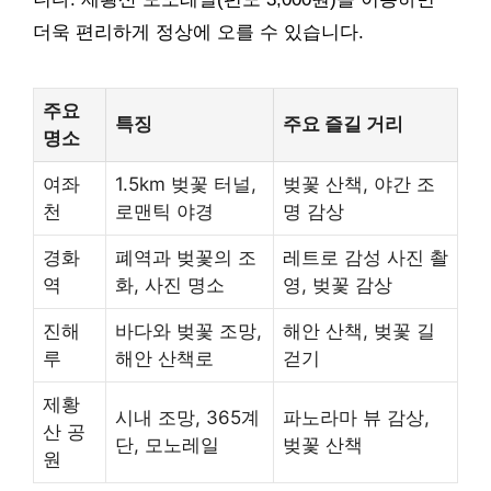
더욱 편리하게 정상에 오를 수 있습니다.
주요
특징
주요 즐길 거리
명소
여좌
1.5km 벚꽃 터널,
벚꽃 산책, 야간 조
천
로맨틱 야경
명 감상
경화
폐역과 벚꽃의 조
레트로 감성 사진 촬
역
화, 사진 명소
영, 벚꽃 감상
진해
바다와 벚꽃 조망,
해안 산책, 벚꽃 길
루
해안 산책로
걷기
제황
시내 조망, 365계
파노라마 뷰 감상,
산 공
단, 모노레일
벚꽃 산책
원