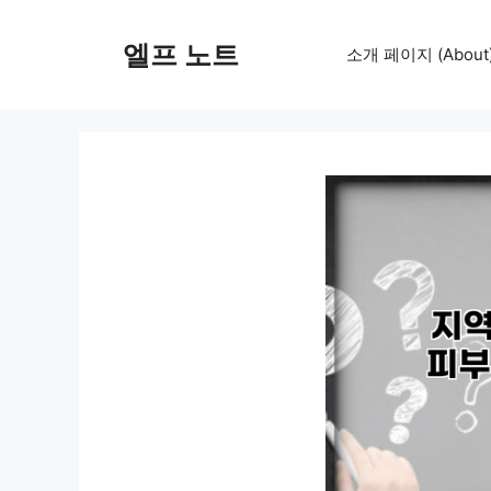
컨
텐
엘프 노트
소개 페이지 (About
츠
로
건
너
뛰
기